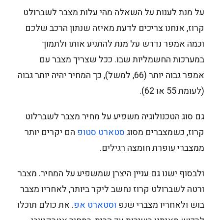
על מנת לענות על השאלה מהי עלות מצבר לשברולט
קרוז, אנחנו צריכים לדעת מאיזה שנתון הרכב שלכם
וכמה אמפר נדרש על מנת להתניע אותו ולתמוך
במערכות החשמליות שבו. ככל שצריך מצבר עם
אמפר גבוה יותר (66, למשל), כך המחיר יהיה יותר גבוה
(לעומת 55 או 62).
גם סוג הטכנולוגיה משפיע על מחיר מצבר לשברלוט
קרוז, כשמצברים מסוג
סטארט סטופ
הם יקרים יותר
ממצברי עופרת חומצה רגילים.
ולבסוף ישנו גם עניין היצרן שמשפיע על המחיר. מצבר
ורטה לשברולט קרוז נחשב ליקר ביותר, לאחריו מצבר
בוש ולאחריו מצברי שנפ
וסטארט אפ
. את כולם תוכלו