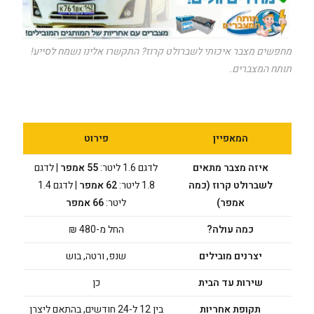
מחפשים מצבר איכותי לשברולט קרוז? התקשרו אלינו נשמח לסייע!
תותח המצברים.
המאפיין
פירוט
איזה מצבר מתאים
לדגם 1.6 ליטר:
55 אמפר
| לדגם
לשברולט קרוז (כמה
1.8 ליטר:
62 אמפר
| לדגם 1.4
אמפר)
ליטר:
66 אמפר
כמה עולה?
החל מ-480 ₪
יצרנים מובילים
שנפ, ורטה, בוש
שירות עד הבית
כן
תקופת אחריות
בין 12 ל-24 חודשים, בהתאם ליצרן