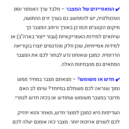
המאפיינים של המצבר
– מלבד ערך האמפר וסוג
✔️
הטכנולוגיה, יש להתחשב גם בערך זרם ההתנעה,
מיקום הקטבים וכמו כן באורך ורוחב המצבר כך
שיתאים למידות האמריקאיות (עבור ייצור בארה"ב) או
למידות אסייתיות, שכן חלק מהדגמים יוצרו בקוריאה
הדרומית. כמובן שאנחנו נדע לבחור לכם את המצבר
המתאים גם מהבחינות האלה.
חדש או משומש
?
– מצאתם מצבר במחיר ממש
✔️
נמוך שנראה לכם משתלם במיוחד? שימו לב האם
מדובר במצבר משומש שחודש או בכזה חדש לגמרי.
העדיפות היא כמובן למוצר חדש, מאחר והוא יחזיק
לכם לשנים ארוכות יותר. מצבר כזה אומנם יעלה לכם