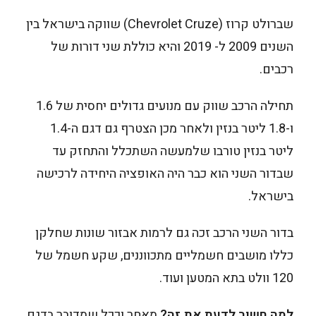
שברולט קרוז (Chevrolet Cruze) שווקה בישראל בין
השנים 2009 ל- 2019 והיא כוללת שני דורות של
רכבים.
תחילה הרכב שווק עם מנועים גדולים יחסית של 1.6
ו-1.8 ליטר בנזין ולאחר מכן הצטרף גם דגם ה-1.4
ליטר בנזין טורבו שלמעשה השתכלל והתחזק עד
שבדור השני הוא כבר היה האופציה היחידה לרכישה
בישראל.
בדור השני הרכב זכה גם לרמות אבזור שונות שחלקן
כללו מושבים חשמליים מתכווננים, שקע חשמל של
120 וולט בתא המטען ועוד.
למה חשוב לדעת את זה?
מאחר וככל שמדובר בדגם