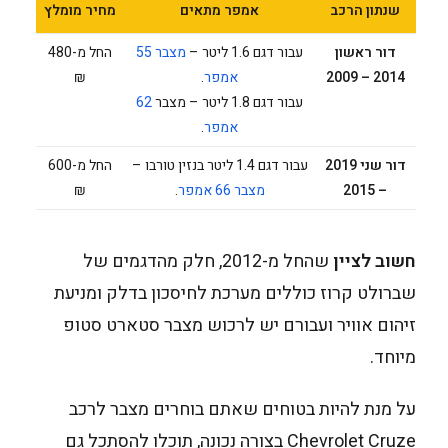
שנתון הרכב
אמפר מתאים
מחיר מומלץ
דור ראשון
עבור דגם 1.6 ליטר –
מצבר 55
החל מ-480
2014 – 2009
אמפר
.
₪
עבור דגם 1.8 ליטר – מצבר
62
אמפר
.
דור שני 2019
עבור דגם 1.4 ליטר בנזין טורבו –
החל מ-600
– 2015
מצבר 66 אמפר
.
₪
חשוב לציין
שהחל מ-2012, חלק מהדגמים של
שברולט קרוז כוללים מערכת לחיסכון בדלק ומניעת
זיהום אוויר ועבורם יש לרכוש מצבר סטארט סטופ
מיוחד.
על מנת להיות בטוחים שאתם בוחרים מצבר לרכב
Chevrolet Cruze בצורה נכונה, תוכלו להסתכל גם