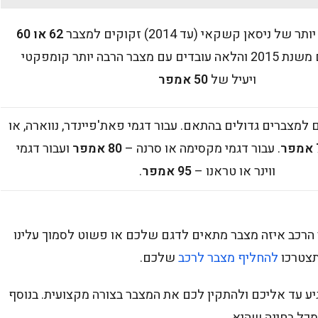
 ניסאן קשקאי (עד 2014) זקוקים למצבר
62 או 60
. הדגמים משנת 2015 והלאה עובדים עם מצבר הרבה יותר קומפקטי
ויעיל של
50 אמפר
 למצברים גדולים בהתאם. עבור דגמי פאת'פיינדר, נווארה, או
ר
. עבור דגמי מקסימה או סרנה –
80 אמפר
ועבור דגמי
ווינר או טראנו –
95 אמפר
.
ר הרכב איזה מצבר מתאים לדגם שלכם או פשוט לסמוך עלינו
תצטרכו
להחליף מצבר לרכב
שלכם.
יע עד אליכם ולהתקין לכם את המצבר בצורה מקצועית. בנוסף
מכל בחינה שהיא.