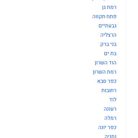
רמת גן
פתח תקווה
גבעתיים
הרצליה
בני ברק
בת ים
הוד השרון
רמת השרון
כפר סבא
רחובות
לוד
רעננה
רמלה
כפר יונה
נתניה