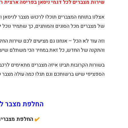
שירות מצברים לכל דגמי ניסאן בפריסה ארצית רחבה 24 שעות ביממה. צריכים עזרה? צרו קשר ונג
אצלנו בתותח המצברים תוכלו לרכוש מצבר לניסאן וא
של מצברים מכל הסוגים והמותגים, כך שתמיד נוכל 
וזה עוד לא הכל – אנחנו גם מציעים לכם שירות ה
והתקנה של החדש, כל זאת במחיר הכי משתלם שיש
הספציפי שיש ברשותכם וגם תגלו כמה עולה מצבר כ
החלפת מצבר לני
✔️
החלפת מצברים לרכבי ssan