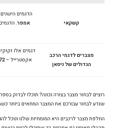
הדגמים הישנים יותר של
קשקאי
אמפר
דגמים אלו זקוקים
מצברים לדגמי הרכב
אקסטרייל –
72 אמפ
הגדולים של ניסאן
רוצים לבחור מצבר בצורה נכונה? תוכלו לבדוק בספ
שנדע לבחור עבורכם את המצבר המתאים ביותר כש
החלפת מצבר לרכבים היא המומחיות שלנו ונוכל להג
תקבלו מאיתנו גם אחריות, כך שתוכלו להיות רגועים 