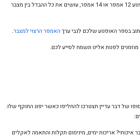
לעיתים גם הבדלים שנראים זניחים, כמו, מצבר לאופנוע 12 אמפר או 14 אמפר, עושים את כל ההבדל בין מצבר
וב בספר האופנוע שלכם לגבי ערך
האמפר הרצוי למצבר
.
מוזמנים לפנות אלינו ונשמח לסייע לכם.
פו של דבר עדיין תצטרכו להחליפו כאשר יפוג התוקף שלו.
ם:
בר איכותי? אריכות ימים, מינימום תקלות והתאמה לאקלים