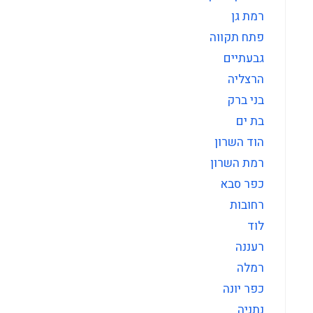
רמת גן
פתח תקווה
גבעתיים
הרצליה
בני ברק
בת ים
הוד השרון
רמת השרון
כפר סבא
רחובות
לוד
רעננה
רמלה
כפר יונה
נתניה