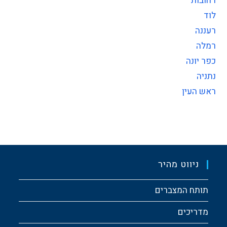
רחובות
לוד
רעננה
רמלה
כפר יונה
נתניה
ראש העין
ניווט מהיר
תותח המצברים
מדריכים