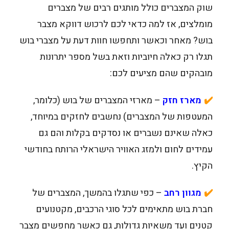
שוק המצברים כולל מותגים רבים של מצברים
מומלצים, אז למה כדאי לכם לרכוש דווקא מצבר
בוש? מאחר וכאשר ותחפשו חוות דעת על מצברי בוש
תגלו רק כאלה חיוביות וזאת בשל מספר יתרונות
מובהקים שהם מציעים לכם:
✔️
מארז חזק
– מארזי המצברים של בוש (כלומר,
המעטפות של המצברים) נחשבים לחזקים במיוחד,
כאלה שאינם נשברים או נסדקים בקלות והם גם
עמידים לחום ולמזג האוויר הישראלי הרותח בחודשי
הקיץ.
✔️
מגוון
רחב
– כפי שתגלו בהמשך, המצברים של
חברת בוש מתאימים לכל סוגי הרכבים, מקטנועים
קטנים ועד משאיות גדולות, גם כאשר מחפשים מצבר