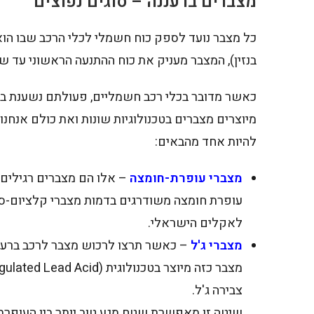
מצברים ברעננה – סוגים נפוצים
כל מצבר נועד לספק כוח חשמלי לכלי הרכב שבו הוא 
בנזין), המצבר מעניק את כוח ההתנעה הראשוני עד ש
כאשר מדובר בכלי רכב חשמליים, פעולתם נשענת ב
מיוצרים מצברים בטכנולוגיות שונות ואת כולם אנח
להיות אחד מהבאים:
מצברי עופרת-חומצה
– אלו הם מצברים רגילים ש
עופרת חומצה משודרגים בדמות מצברי קלציום-סי
לאקלים הישראלי.
מצברי ג'ל
– כאשר תרצו לרכוש מצבר לרכב ברענ
צבירה ג'ל.
שיטה זו מאפשרת שטח מגע טוב יותר בין העופרת