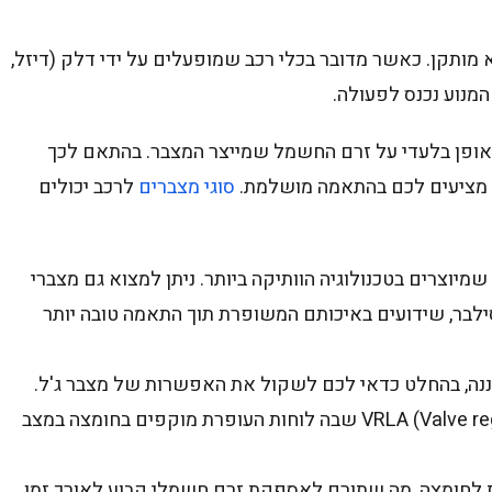
מותקן. כאשר מדובר בכלי רכב שמופעלים על ידי דלק (דיזל,
המנוע נכנס לפעולה.
אופן בלעדי על זרם החשמל שמייצר המצבר. בהתאם לכך
נו מציעים לכם בהתאמה מושלמת.
סוגי מצברים
לרכב יכולים
מיוצרים בטכנולוגיה הוותיקה ביותר. ניתן למצוא גם מצברי
לבר, שידועים באיכותם המשופרת תוך התאמה טובה יותר
נה, בהחלט כדאי לכם לשקול את האפשרות של מצבר ג'ל.
מצבר כזה מיוצר בטכנולוגית (VRLA (Valve regulated Lead Acid שבה לוחות העופרת מוקפים בחומצה במצב
 לחומצה, מה שתורם לאספקת זרם חשמלי קבוע לאורך זמן,