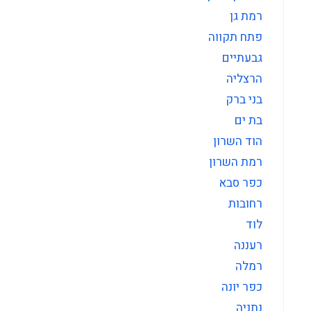
רמת גן
פתח תקווה
גבעתיים
הרצליה
בני ברק
בת ים
הוד השרון
רמת השרון
כפר סבא
רחובות
לוד
רעננה
רמלה
כפר יונה
נתניה