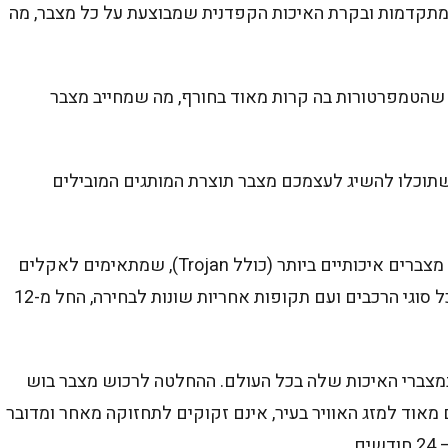
 המתקדמות ובקרת האיכות הקפדנית שמבוצעת על כל מצבר, מה
 שהטמפרטורות בה קרות מאוד בחורף, מה שמחייב מצבר
שתוכלו להשיג לעצמכם מצבר תוצרת המותגים המובילים
– שנפ היא חברה ישראלית שמייצרת מצברים איכותיים ביותר (כולל Trojan), שמתאימים לאקלים
המקומי. מצברי שנפ מגיעים במגוון רחב שמתאים לכל סוגי הרכבים ועם תקופות אחריות שונות לבחירה, החל מ-12
במצברי האיכות שלה בכל העולם. ההחלטה לרכוש מצבר בוש
 מאוד למזג האוויר בעיר, אינם זקוקים לתחזוקה מאחר ומדובר
.