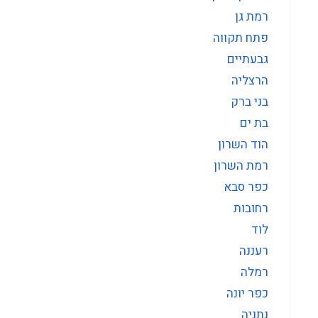
רמת גן
פתח תקווה
גבעתיים
הרצליה
בני ברק
בת ים
הוד השרון
רמת השרון
כפר סבא
רחובות
לוד
רעננה
רמלה
כפר יונה
נתניה