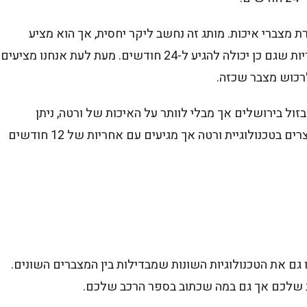
 מצברי איכות. מותג זה נחשב ליקר יחסית, אך הוא מציע
בתמורה מצברים שמחזיקים לשנים ארוכות, עם אחריות שגם כן יכולה להגיע ל-24 חודשים. מעת לעת אנחנו מציעים
רכוש מצבר שכזה.
ול בירושלים אך מבלי לוותר על האיכות של ורטה, ניתן
בהחלט לקחת בחשבון את מצברי סטארט-אפ, שמיוצרים בטכנולוגיית ורטה אך מגיעים עם אחריות של 12 חודשים
 גם את הטכנולוגיות השונות שמבדילות בין המצברים השונים.
ציב שלכם אך גם במה שכתוב בספר הרכב שלכם.