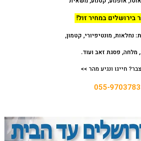
וטו, אופנוע, קטנוע, משאית
בירושלים במחיר זול!
 נחלאות, מונטיפיורי, קטמון,
 מלחה, פסגת זאב ועוד.
ר? חייגו ונגיע מהר
>>
055-9703783