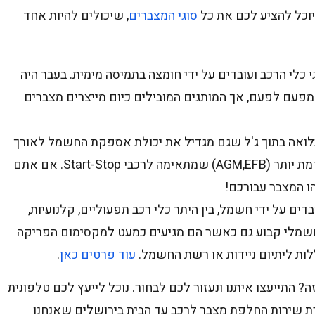
יוכל להציע לכם את כל
סוגי המצברים
, שיכולים להיות אחד
 כלי הרכב ועובדים על ידי חומצה בתמיסה מימית. בעבר היה
פעם לפעם, אך המותגים המובילים כיום מייצרים מצברים
אה בתוך ג'ל שגם מגדיל את יכולת אספקת החשמל לאורך
זמן. בחלק ממצברי הג'ל מיושמת טכנולוגיה מתקדמת יותר (AGM,EFB) שמתאימה לרכבי Start-Stop. אם אתם
ו המצבר עבורכם!
ם על ידי חשמל, בין היתר כלי רכב תפעוליים, קלנועיות,
 חשמלי קבוע גם כאשר הם מגיעים כמעט למקסימום הפריקה
לות ליתיום ניידות או רשת החשמל.
עוד פרטים כאן
.
? התייעצו איתנו ונעזור לכם לבחור. נוכל לייעץ לכם טלפונית
ת שירות החלפת מצבר לרכב עד הבית בירושלים שאנחנו