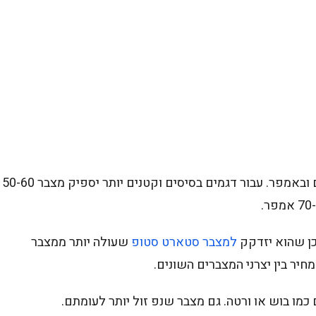
מחיר מצבר לקרייזלר מתחיל מ-520 ש"ח ותלוי בדגם ובאמפר. עבור דגמים בסיסים וקטנים יותר יספיק מצבר 50-60
כן שהוא יזדקק
למצבר סטארט סטופ
שעולה יותר ממצבר
יר בין יצרני המצברים השונים.
כמו בוש או ורטה. גם מצבר שנפ זול יותר לעומתם.