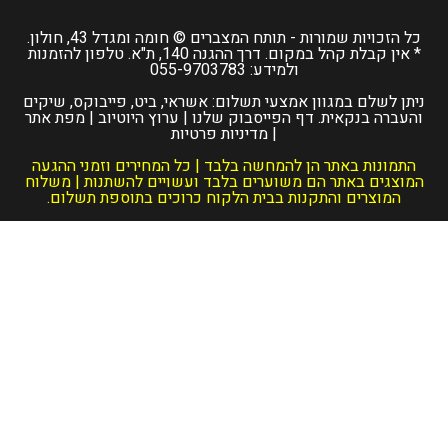
כל הזכויות שמורות -
תותח המצברים
© חומה ומגדל 43, חולון.
* אין קבלת קהל במקום. דרך ההגנה 140, ת"א. טלפון להזמנות
ולמידע:
055-9703783
ניתן לשלם במגוון אמצעי תשלום: אשראי, ביט, פייבוקס, שיקים
והעברה בנקאית.
דף הפייסבוק שלנו
|
ערוץ היוטיוב
|
מפת אתר
|
מדיניות פרטיות
התמונות באתר הן להמחשה בלבד | כל המחירים וזמני ההגעה
המוצגים באתר הם משוערים בלבד ועשויים להשתנות | משלוח
המוצרים והתקנות בבית הלקוח כרוכים בתוספת תשלום.