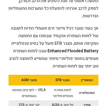
התנעה ראשוני על מנת להתניע את הרכב וכמו כן,
לספק לרכב אנרגיה להפעלת כל המערכות החשמליות
הנדרשות.
אך בעוד מצבר רגיל מייצר זרם חשמלי הודות לתגובה
של לוחות העופרת-אוקסיד שבתוכו עם החומצה
המקיפה אותם, מצבר EFB פועל על בסיס טכנולוגיית
Enhanced Flooded Battery
שבה לוחות העופרת
מצופים בחומר פולימרי מיוחד שמסייע לחומצה להגיב
טוב יותר עם לוחות העופרת.
המאפיין
מצבר EFB
מצבר AGM
לוחות עופרת
VRLA – לחץ מים המווסת
הטכנולוגיה
מצופים פולימר
בשסתומים
מחיר
זול יותר מ-AGM
יקר יותר מ-EFB