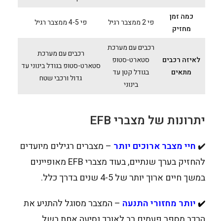
כמה זמן
פי 2 ממצבר רגיל
פי 4-5 ממצבר רגיל
מחזיק
רכבים עם מערכת
רכבים עם מערכת
לאיזה רכבים
סטארט-סטופ
סטארט-סטופ בגודל בינוני עד
מתאים
בגודל קטן עד
גדול ורכבי שטח
בינוני
יתרונות של מצברי EFB
חיי מצבר ארוכים יותר
– מצברים רגילים מיועדים
✔️
להחזיק בערך שנתיים, בעוד מצברי EFB מאופיינים
במשך חיים ארוך יותר של 4-5 שנים בדרך כלל.
יותר מחזורי התנעה
– המצבר מסוגל להתניע את
✔️
הרכב מספר פעמים רב לאורך נסיעה אחת בשל