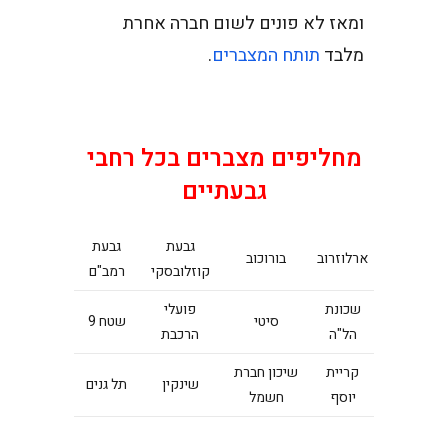
ומאז לא פונים לשום חברה אחרת
מלבד
תותח המצברים
.
מחליפים מצברים בכל רחבי
גבעתיים
גבעת
גבעת
ארלוזרוב
בורוכוב
קוזלובסקי
רמב"ם
שכונת
פועלי
סיטי
שטח 9
הל"ה
הרכבת
קריית
שיכון חברת
שינקין
תל גנים
יוסף
חשמל