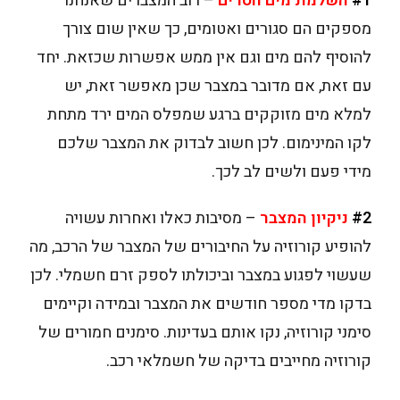
#1
השלמת מים חסרים
– רוב המצברים שאנחנו
מספקים הם סגורים ואטומים, כך שאין שום צורך
להוסיף להם מים וגם אין ממש אפשרות שכזאת. יחד
עם זאת, אם מדובר במצבר שכן מאפשר זאת, יש
למלא מים מזוקקים ברגע שמפלס המים ירד מתחת
לקו המינימום. לכן חשוב לבדוק את המצבר שלכם
מידי פעם ולשים לב לכך.
#2
ניקיון המצבר
– מסיבות כאלו ואחרות עשויה
להופיע קורוזיה על החיבורים של המצבר של הרכב, מה
שעשוי לפגוע במצבר וביכולתו לספק זרם חשמלי. לכן
בדקו מדי מספר חודשים את המצבר ובמידה וקיימים
סימני קורוזיה, נקו אותם בעדינות. סימנים חמורים של
קורוזיה מחייבים בדיקה של חשמלאי רכב.