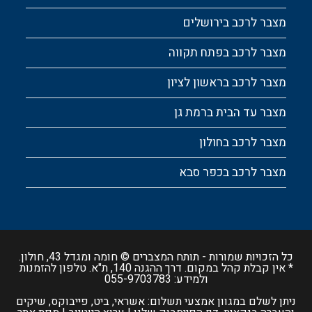
מצבר לרכב בירושלים
מצבר לרכב בפתח תקווה
מצבר לרכב בראשון לציון
מצבר עד הבית ברמת גן
מצבר לרכב בחולון
מצבר לרכב בכפר סבא
כל הזכויות שמורות -
תותח המצברים
© חומה ומגדל 43, חולון.
* אין קבלת קהל במקום. דרך ההגנה 140, ת"א. טלפון להזמנות
ולמידע:
055-9703783
ניתן לשלם במגוון אמצעי תשלום: אשראי, ביט, פייבוקס, שיקים