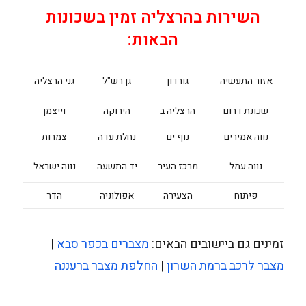
השירות בהרצליה זמין בשכונות
הבאות:
אזור התעשיה
גורדון
גן רש"ל
גני הרצליה
שכונת דרום
הרצליה ב
הירוקה
וייצמן
נווה אמירים
נוף ים
נחלת עדה
צמרות
נווה עמל
מרכז העיר
יד התשעה
נווה ישראל
פיתוח
הצעירה
אפולוניה
הדר
זמינים גם ביישובים הבאים:
מצברים בכפר סבא
|
מצבר לרכב ברמת השרון
|
החלפת מצבר ברעננה