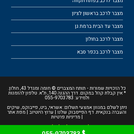
מצבר לרכב בפתח תקווה
מצבר לרכב בראשון לציון
מצבר עד הבית ברמת גן
מצבר לרכב בחולון
מצבר לרכב בכפר סבא
כל הזכויות שמורות -
תותח המצברים
© חומה ומגדל 43, חולון.
* אין קבלת קהל במקום. דרך ההגנה 140, ת"א. טלפון להזמנות
ולמידע:
055-9703783
ניתן לשלם במגוון אמצעי תשלום: אשראי, ביט, פייבוקס, שיקים
והעברה בנקאית.
דף הפייסבוק שלנו
|
ערוץ היוטיוב
|
מפת אתר
|
מדיניות פרטיות
התמונות באתר הן להמחשה בלבד | כל המחירים וזמני ההגעה
המוצגים באתר הם משוערים בלבד ועשויים להשתנות | משלוח