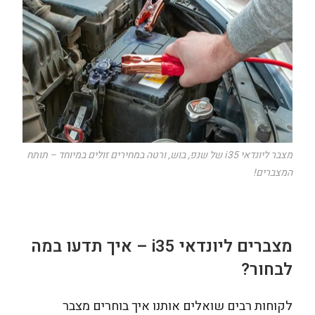
מצבר ליונדאי i35 של שנפ, בוש, ורטה במחירים זולים במיוחד – תותח
המצברים!
מצברים ליונדאי
i35
– איך תדעו במה
לבחור?
לקוחות רבים שואלים אותנו איך בוחרים מצבר