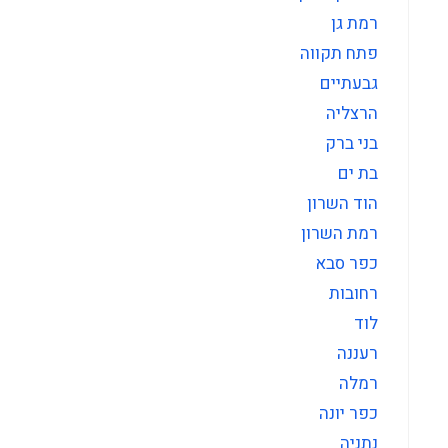
רמת גן
פתח תקווה
גבעתיים
הרצליה
בני ברק
בת ים
הוד השרון
רמת השרון
כפר סבא
רחובות
לוד
רעננה
רמלה
כפר יונה
נתניה