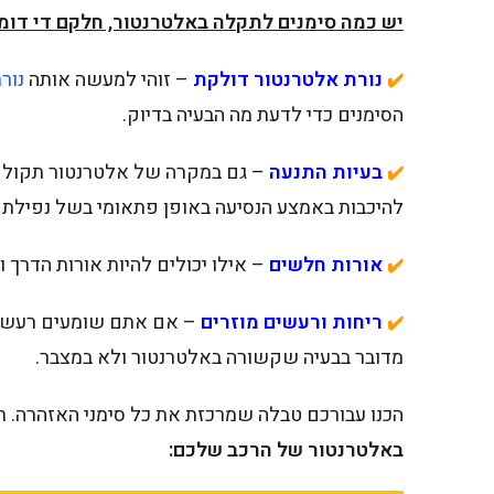
יש כמה סימנים לתקלה באלטרנטור, חלקם די דומ
נורת אלטרנטור דולקת
– זוהי למעשה אותה
נור
✔️
הסימנים כדי לדעת מה הבעיה בדיוק.
בעיות התנעה
– גם במקרה של אלטרנטור תקול יכ
✔️
להיכבות באמצע הנסיעה באופן פתאומי בשל נפילת 
אורות חלשים
– אילו יכולים להיות אורות הדרך 
✔️
ריחות ורעשים מוזרים
– אם אתם שומעים רעש שח
✔️
מדובר בבעיה שקשורה באלטרנטור ולא במצבר.
הכנו עבורכם טבלה שמרכזת את כל סימני האזהרה. תו
באלטרנטור של הרכב שלכם: