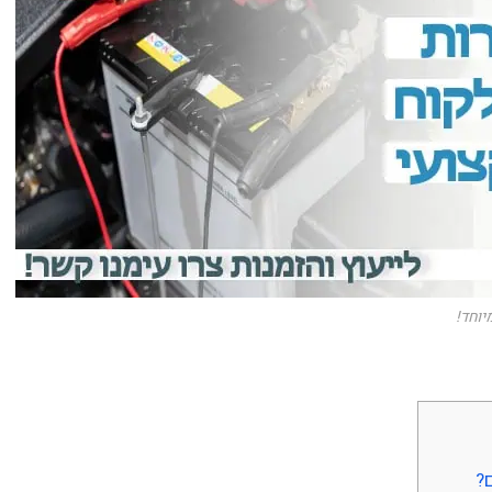
וחד!
?