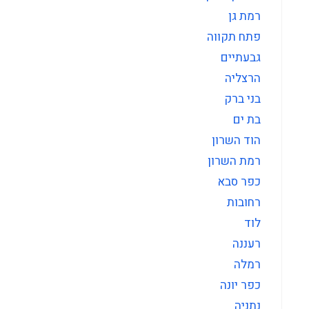
רמת גן
פתח תקווה
גבעתיים
הרצליה
בני ברק
בת ים
הוד השרון
רמת השרון
כפר סבא
רחובות
לוד
רעננה
רמלה
כפר יונה
נתניה