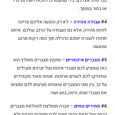
כבר נהיה אצלכם. בלי שתצטרכו לחכות לשירותי גרר
או בתור במוסך.
#4
עבודה מהירה
– לא רק ההגעה אליכם צריכה
להיות מהירה, אלא גם העבודה על הרכב שלכם. איתנו
תחזרו לשגרת יומכם הרגילה תוך כמה דקות מרגע
שהגענו.
#5
מצברים איכותיים
– מתקין מצברים מומלץ הוא
כזה שמציע לכם מצברי איכות של יצרנים מובילים
שיחזיקו לכם לשנים ארוכות. אנחנו מאוד מקפידים
על כך. בין סוגי המצברים שאנחנו מציעים לכם תמצאו
את מצברי שנפ, ורטה, בוש ועוד.
#6
מחירים נוחים
– חברה מומלצת להחלפת מצברים
ברמה של יצאת צדיק תציע לכם מחירים הוגנים ולא