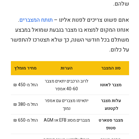
שלהם.
אתם פשוט צריכים לפנות אלינו –
תותח המצברים
.
אנחנו המקום למצוא בו מצבר בגבעת שמואל במבצע
משתלם בכל חודשי השנה, כך שלא תצטרכו להתפשר
על כלום.
סוג המצבר
הערות
מחיר מומלץ
לרוב הרכבים יתאים מצבר
מצבר לאוטו
החל מ-450 ₪
40-60 אמפר
עלות מצבר
יתאימו מצברים עם אמפר
החל מ-380 ₪
לקטנוע
נמוך
מצבר סטארט
מצברים מסוג EFB או AGM
החל מ-650 ₪
סטופ