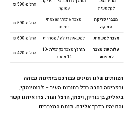
מחיר מצבר
מומלץ לרכוש מצבר פריקה
החל מ-590 ₪
לקלנועית
עמוקה
מצברי פריקה
מצבר איכותי ועוצמתי
החל מ-590 ₪
עמוקה
במיוחד
מצבר למשאית
למשאית רגילה / מסחרית
החל מ-600 ₪
עלות של מצבר
מומלץ מצבר בקיבולת 10-
החל מ-420 ₪
לאופנוע
14 אמפר
הצוותים שלנו זמינים עבורכם בזמינות גבוהה
ובפריסה רחבה בכל רחובות העיר – ז'בוטינסקי,
ביאליק, בן גוריון, ויצמן, הרצל ועוד. צרו איתנו קשר
והם יהיו בדרך אליכם. תותח המצברים.