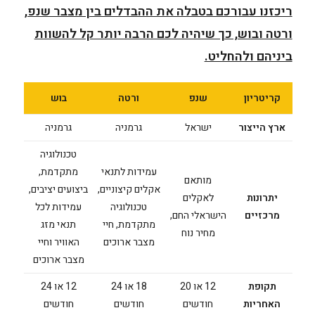
ריכזנו עבורכם בטבלה את ההבדלים בין מצבר שנפ,
ורטה ובוש, כך שיהיה לכם הרבה יותר קל להשוות
ביניהם ולהחליט.
קריטריון
שנפ
ורטה
בוש
ארץ הייצור
ישראל
גרמניה
גרמניה
טכנולוגיה
עמידות לתנאי
מתקדמת,
מותאם
אקלים קיצוניים,
ביצועים יציבים,
יתרונות
לאקלים
טכנולוגיה
עמידות לכל
מרכזיים
הישראלי החם,
מתקדמת, חיי
תנאי מזג
מחיר נוח
מצבר ארוכים
האוויר וחיי
מצבר ארוכים
תקופת
12 או 20
18 או 24
12 או 24
האחריות
חודשים
חודשים
חודשים