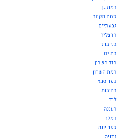
רמת גן
פתח תקווה
גבעתיים
הרצליה
בני ברק
בת ים
הוד השרון
רמת השרון
כפר סבא
רחובות
לוד
רעננה
רמלה
כפר יונה
נתניה