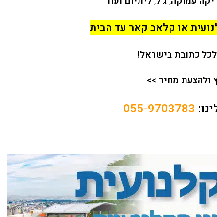
קה עמוקה, ג'ל, ליתיום ועוד
ועית או קלאב קאר עד הבית
לכל כתובת בישראל!
ץ ולהצעת מחיר >>
נו:
055-9703783