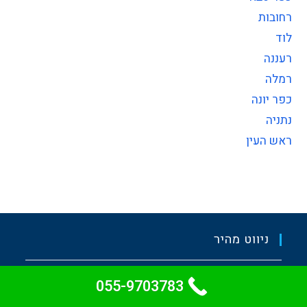
רחובות
לוד
רעננה
רמלה
כפר יונה
נתניה
ראש העין
ניווט מהיר
תותח המצברים
055-9703783
מדריכים