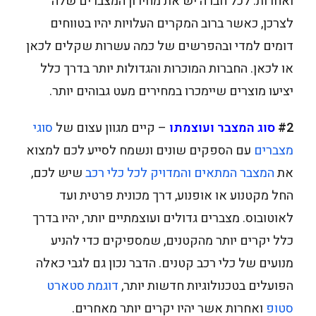
ואחרות. לכל חברה יש את מחירון המצברים שלה
לצרכן, כאשר ברוב המקרים העלויות יהיו בטווחים
דומים למדי ובהפרשים של כמה עשרות שקלים לכאן
או לכאן. החברות המוכרות והגדולות יותר בדרך כלל
יציעו מוצרים שיימכרו במחירים מעט גבוהים יותר.
#2
סוג המצבר ועוצמתו
– קיים מגוון עצום של
סוגי
מצברים
עם הספקים שונים ונשמח לסייע לכם למצוא
את
המצבר המתאים והמדויק לכל כלי רכב
שיש לכם,
החל מקטנוע או אופנוע, דרך מכונית פרטית ועד
לאוטובוס. מצברים גדולים ועוצמתיים יותר, יהיו בדרך
כלל יקרים יותר מהקטנים, שמספיקים כדי להניע
מנועים של כלי רכב קטנים. הדבר נכון גם לגבי כאלה
הפועלים בטכנולוגיות חדשות יותר,
דוגמת סטארט
סטופ
ואחרות אשר יהיו יקרים יותר מאחרים.