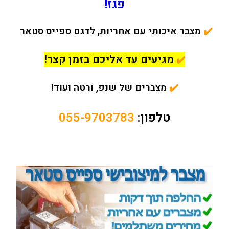
פגז!
✔️
מצבר איכותי עם אחריות, לדגם ספייס סטאר
מגיעים עד אליכם בזמן קצר!
✔️
✔️
מצברים של שנפ, ורטה ועוד!
טלפון:
055-9703783