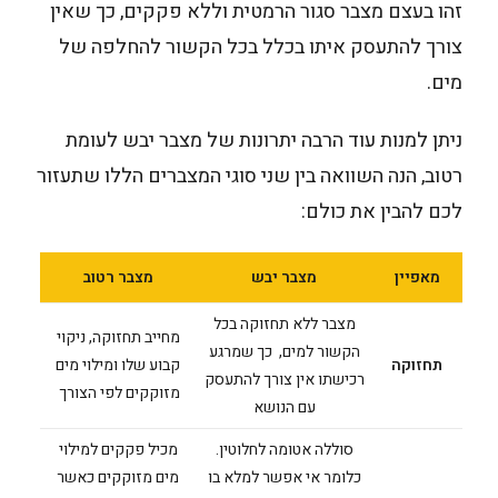
זהו בעצם מצבר סגור הרמטית וללא פקקים, כך שאין
צורך להתעסק איתו בכלל בכל הקשור להחלפה של
מים.
ניתן למנות עוד הרבה יתרונות של מצבר יבש לעומת
רטוב, הנה השוואה בין שני סוגי המצברים הללו שתעזור
לכם להבין את כולם:
מאפיין
מצבר יבש
מצבר רטוב
מצבר ללא תחזוקה בכל
מחייב תחזוקה, ניקוי
הקשור למים, כך שמרגע
תחזוקה
קבוע שלו ומילוי מים
רכישתו אין צורך להתעסק
מזוקקים לפי הצורך
עם הנושא
סוללה אטומה לחלוטין.
מכיל פקקים למילוי
כלומר אי אפשר למלא בו
מים מזוקקים כאשר