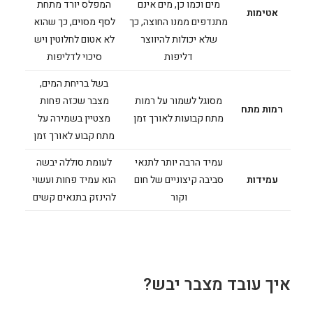
מים וכמו כן, מים אינם
המפלס יורד מתחת
אטימות
מתנדפים ממנו החוצה, כך
לסף מסוים, כך שהוא
שלא יכולות להיווצר
לא אטום לחלוטין ויש
דליפות
סיכוי לדליפות
בשל בריחת המים,
מסוגל לשמור על רמות
מצבר שכזה פחות
רמות מתח
מתח קבועות לאורך זמן
מצטיין בשמירה על
מתח קבוע לאורך זמן
עמיד הרבה יותר לתנאי
לעומת סוללה יבשה
עמידות
סביבה קיצוניים של חום
הוא עמיד פחות ועשוי
וקור
להינזק בתנאים קשים
איך עובד מצבר יבש?