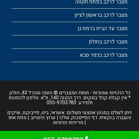
מצבר לרכב בפתח תקווה
מצבר לרכב בראשון לציון
מצבר עד הבית ברמת גן
מצבר לרכב בחולון
מצבר לרכב בכפר סבא
כל הזכויות שמורות -
תותח המצברים
© חומה ומגדל 43, חולון.
* אין קבלת קהל במקום. דרך ההגנה 140, ת"א. טלפון להזמנות
ולמידע:
055-9703783
ניתן לשלם במגוון אמצעי תשלום: אשראי, ביט, פייבוקס, שיקים
והעברה בנקאית.
דף הפייסבוק שלנו
|
ערוץ היוטיוב
|
מפת אתר
|
מדיניות פרטיות
התמונות באתר הן להמחשה בלבד | כל המחירים וזמני ההגעה
המוצגים באתר הם משוערים בלבד ועשויים להשתנות | משלוח