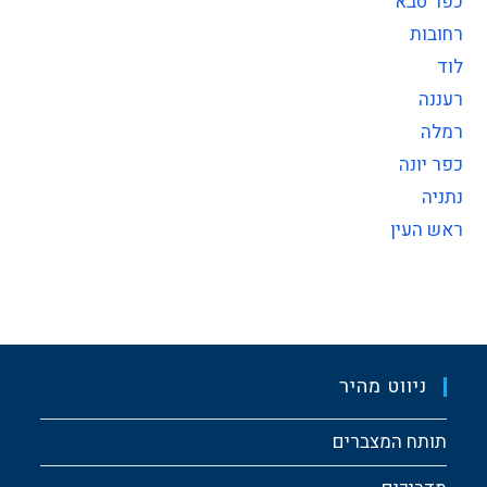
כפר סבא
רחובות
לוד
רעננה
רמלה
כפר יונה
נתניה
ראש העין
ניווט מהיר
תותח המצברים