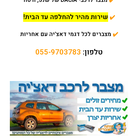
✔️
מצבר לרכבי DACIA של שנפ, ורטה
שירות מהיר להחלפה עד הבית!
✔️
✔️
מצברים לכל דגמי דאצ'יה עם אחריות
טלפון:
055-9703783