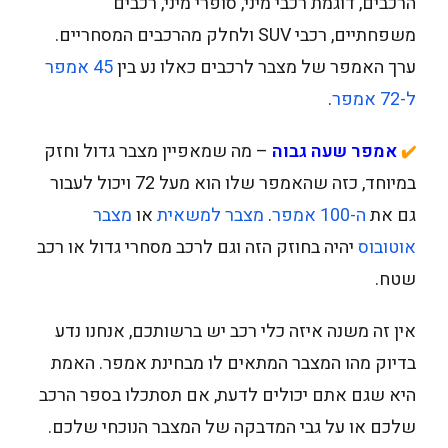
הרכבים, דוגמת רכבי מיני, סופרי מיני, רכבים
משפחתיים, רכבי SUV ולחלק מהרכבים המסחריים.
ערך האמפר של מצבר לרכבים כאלו נע בין
45 אמפר
ל-72 אמפר
.
אמפר שעה גבוה
– מה שמאפיין מצבר גדול וחזק
✔️
במיוחד, כזה שהאמפר שלו הוא מעל 72 ויכול לעבור
גם את
ה-100 אמפר
.
מצבר למשאית
או
מצבר
אוטובוס
יהיה בחוזק הזה וגם לרכב מסחרי גדול או רכב
שטח.
אין זה משנה איזה כלי רכב יש ברשותכם, אנחנו נדע
בדיוק מהו המצבר המתאים לו מבחינת אמפר. האמת
היא שגם אתם יכולים לדעת, אם תסתכלו בספר הרכב
שלכם או על גבי המדבקה של המצבר הנוכחי שלכם.