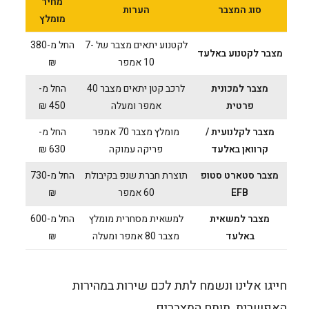
מחיר
סוג המצבר
הערות
מומלץ
לקטנוע יתאים מצבר של 7-
החל מ-380
מצבר לקטנוע באלעד
10 אמפר
₪
מצבר למכונית
לרכב קטן יתאים מצבר 40
החל מ-
פרטית
אמפר ומעלה
450 ₪
מצבר לקלנועית /
מומלץ מצבר 70 אמפר
החל מ-
קרוואן באלעד
פריקה עמוקה
630 ₪
מצבר סטארט סטופ
תוצרת חברת שנפ בקיבולת
החל מ-730
EFB
60 אמפר
₪
מצבר למשאית
למשאית מסחרית מומלץ
החל מ-600
באלעד
מצבר 80 אמפר ומעלה
₪
חייגו אלינו ונשמח לתת לכם שירות במהירות
האפשרית. תותח המצברים.